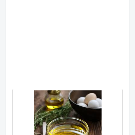
Мъже
Деца
Био
Онлайн
Магазини
Слънцезащитни
Нокти
Лице