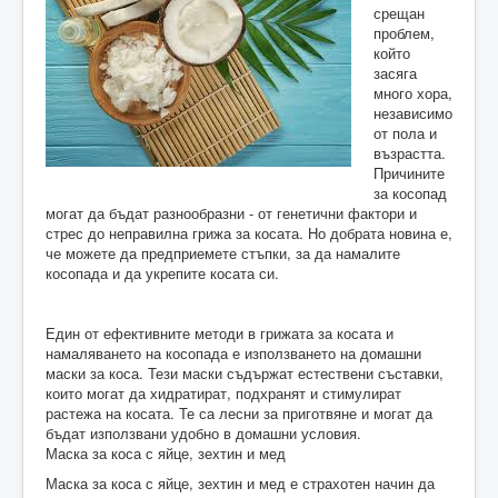
срещан
проблем,
който
засяга
много хора,
независимо
от пола и
възрастта.
Причините
за косопад
могат да бъдат разнообразни - от генетични фактори и
стрес до неправилна грижа за косата. Но добрата новина е,
че можете да предприемете стъпки, за да намалите
косопада и да укрепите косата си.
Един от ефективните методи в грижата за косата и
намаляването на косопада е използването на домашни
маски за коса. Тези маски съдържат естествени съставки,
които могат да хидратират, подхранят и стимулират
растежа на косата. Те са лесни за приготвяне и могат да
бъдат използвани удобно в домашни условия.
Маска за коса с яйце, зехтин и мед
Маска за коса с яйце, зехтин и мед е страхотен начин да