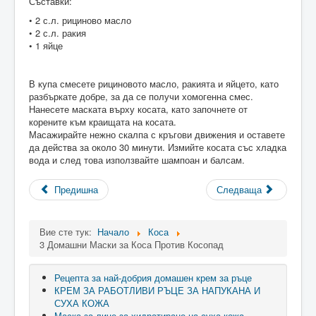
Съставки:
• 2 с.л. рициново масло
• 2 с.л. ракия
• 1 яйце
В купа смесете рициновото масло, ракията и яйцето, като
разбъркате добре, за да се получи хомогенна смес.
Нанесете маската върху косата, като започнете от
корените към краищата на косата.
Масажирайте нежно скалпа с кръгови движения и оставете
да действа за около 30 минути. Измийте косата със хладка
вода и след това използвайте шампоан и балсам.
Предишна
Следваща
Вие сте тук:
Начало
Коса
3 Домашни Маски за Коса Против Косопад
Рецепта за най-добрия домашен крем за ръце
КРЕМ ЗА РАБОТЛИВИ РЪЦЕ ЗА НАПУКАНА И
СУХА КОЖА
Маска за лице за хидратиране на суха кожа