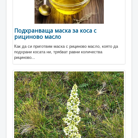
Подхранваща маска за коса с
рициново масло
Как да си приготвим маска с рициново масло, която да
подхрани косата ни, трябват равни количества
рициново...