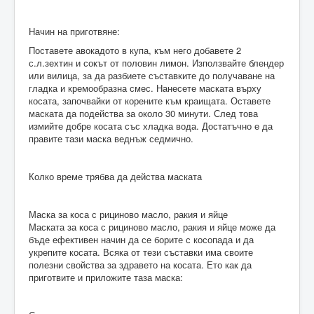
Начин на приготвяне:
Поставете авокадото в купа, към него добавете 2
с.л.зехтин и сокът от половин лимон. Използвайте блендер
или вилица, за да разбиете съставките до получаване на
гладка и кремообразна смес. Нанесете маската върху
косата, започвайки от корените към краищата. Оставете
маската да подейства за около 30 минути. След това
измийте добре косата със хладка вода. Достатъчно е да
правите тази маска веднъж седмично.
Колко време трябва да действа маската
Маска за коса с рициново масло, ракия и яйце
Маската за коса с рициново масло, ракия и яйце може да
бъде ефективен начин да се борите с косопада и да
укрепите косата. Всяка от тези съставки има своите
полезни свойства за здравето на косата. Ето как да
приготвите и приложите таза маска: