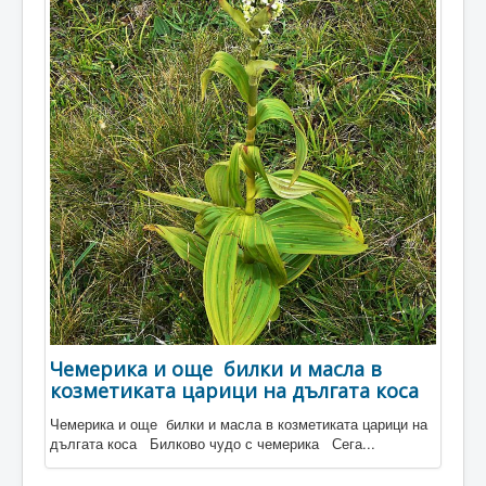
Чемерика и още билки и масла в
козметиката царици на дългата коса
Чемерика и още билки и масла в козметиката царици на
дългата коса Билково чудо с чемерика Сега...