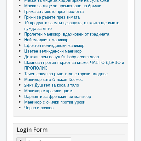
Маска за лице за премахване на бръчки
Грижа за лицето през пролетта
Грижи за ръцете през зимата
10 продукта за слънцезащита, от които ще имате
нужда за лято
Пролетен маникюр, вдъхновен от градината
Най-сладкият маникюр
Ефектен великденски маникюр
Цветен великденски маникюр
Детски крем-сапун 0+ baby cream-soap
Шампоан против пърхот за мъже, ЧАЕНО ДЪРВО и
ПРОПОЛИС
Течен сапун за ръце тяло с горски плодове
Маникюр като бляскав Космос
2-в-1 Душ гел за коса и тяло
Маникюр с красиви цветя
Варианти за френския ви маникюр
Маникюр с очички против уроки
Черно и розово
Login Form