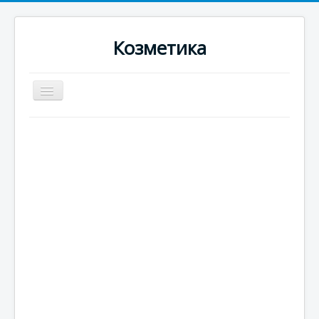
Козметика
Превключи
навигация
Home
Новини
Тяло
Коса
Ръце
Крака
Зъби
Жени