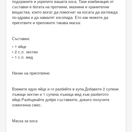
подхраните и укрепите вашата коса. Тази комбинация от
съставки е богата на протеини, мазнини и хранителни
вещества, които могат да помогнат на косата да изглежда
по-здрава и да намалят косопада. Ето как можете да
приготвите и приложите такава маска:
Съставки:
• 1 яйце
• 2 с.л. зехтин
• 1 с.л. мед
Начин на приготвяне:
Вземете едно яйце и го разбийте в купа.Добавете 2 супени
лъжици зехтин и 1 супена лъжица мед към разбитото
яйце.Разбъркайте добре съставките, докато получите
хомогенна смес.
Маска за коса