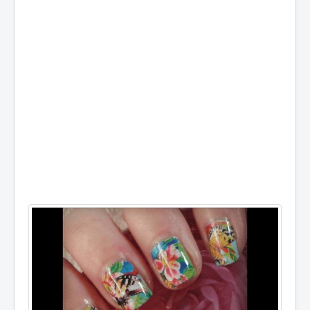
Мъже
Деца
Био
Онлайн
Магазини
Слънцезащитни
Нокти
Лице