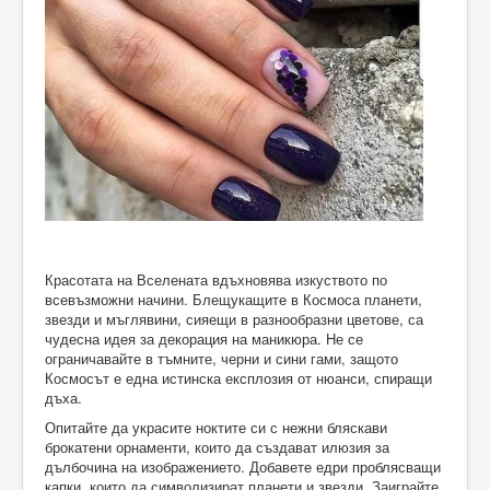
Красотата на Вселената вдъхновява изкуството по
всевъзможни начини. Блещукащите в Космоса планети,
звезди и мъглявини, сияещи в разнообразни цветове, са
чудесна идея за декорация на маникюра. Не се
ограничавайте в тъмните, черни и сини гами, защото
Космосът е една истинска експлозия от нюанси, спиращи
дъха.
Опитайте да украсите ноктите си с нежни бляскави
брокатени орнаменти, които да създават илюзия за
дълбочина на изображението. Добавете едри проблясващи
капки, които да символизират планети и звезди. Заиграйте