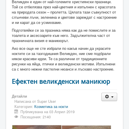
Великден е един от най-големите християнски празници.
Той се отбелязва през най-цветния и изпълнен с красотата
на природата сезон – пролетта. Цялата тази съвкупност от
слънчеви лъчи, зеленина и цветове зареждат с настроение
и ни карат да се усмихваме.
Подготвяйки се за празника няма как да не помислите и за
тоалета и аксесоарите към него. Задължителна част от
празничната визия е маникюрът.
Ако все още не сте избрали по какъв начин да украсите
ноктите си за тазгодишния Великден, ние сме подбрали
някои красиви идеи. Те са различни от традиционните
рисунки на яйца, птички и великденски мотиви. Изпълнени
са с много нежни пастелни нюанси и лъскаво настроение.
Ефектен великденски маникюр
Детайли
Написана от
Super User
Категория:
Козметика за нокти
Публикувана на 03 Април 2019
Посещения: 2140