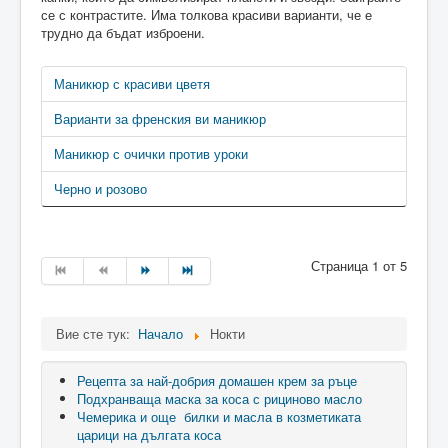
се с контрастите. Има толкова красиви варианти, че е
трудно да бъдат изброени.
Маникюр с красиви цветя
Варианти за френския ви маникюр
Маникюр с очички против уроки
Черно и розово
Страница 1 от 5
Вие сте тук:
Начало
Нокти
Рецепта за най-добрия домашен крем за ръце
Подхранваща маска за коса с рициново масло
Чемерика и още билки и масла в козметиката
царици на дългата коса