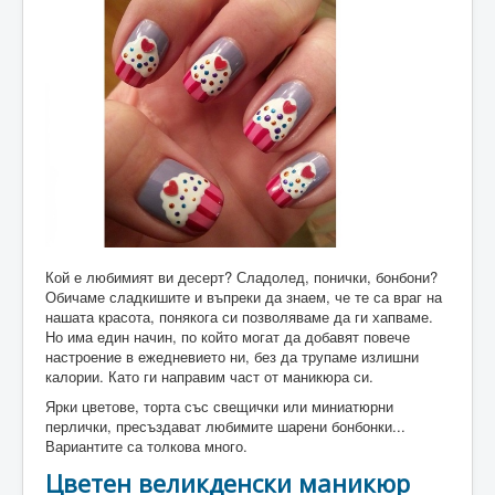
Кой е любимият ви десерт? Сладолед, понички, бонбони?
Обичаме сладкишите и въпреки да знаем, че те са враг на
нашата красота, понякога си позволяваме да ги хапваме.
Но има един начин, по който могат да добавят повече
настроение в ежедневието ни, без да трупаме излишни
калории. Като ги направим част от маникюра си.
Ярки цветове, торта със свещички или миниатюрни
перлички, пресъздават любимите шарени бонбонки...
Вариантите са толкова много.
Цветен великденски маникюр