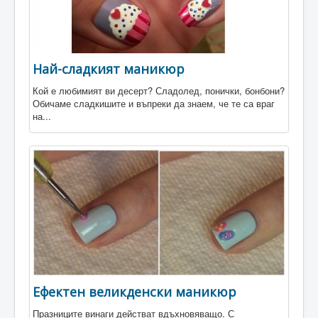
Най-сладкият маникюр
Кой е любимият ви десерт? Сладолед, понички, бонбони?
Обичаме сладкишите и въпреки да знаем, че те са враг
на...
Ефектен великденски маникюр
Празниците винаги действат вдъхновяващо. С