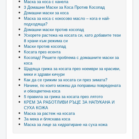
Маска за коса с канела
3 Домашни Маски за Коса Против Косопад
Домашни маски за коса
Маска за коса с кокосово масло – кога е най-
подходяща?
Домашни маски против косопад
Ускорете растежа на косата си, като добавите тези
8 храни към режима си
Маски против косопад
Косата през есента
Косопад! Решете проблема с домашните маски за
коса
Щадяща грижа за косата през ноември за красиви,
меки и здрави кичури
Как да се грижим за косата си през зимата?
Начини, по които можеш да поправиш повредената
и обезцветена коса
5 правила за грижа за косата през лятото
КРЕМ ЗА РАБОТЛИВИ РЪЦЕ ЗА НАПУКАНА И
СУХА КОЖА
Маска за растеж на косата
За мека и бляскава коса
Маска за лице за хидратиране на суха кожа