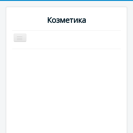
Козметика
Превключи
навигация
Home
Новини
Тяло
Коса
Ръце
Крака
Зъби
Жени