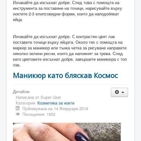
Изчакайте да изсъхнат добре. След това с помощта на
инструмента за поставяне на точици, нарисувайте върху
ноктите 2-3 елипсовидни форми, които да наподобяват
яйца.
Изчакайте да изсъхнат добре. С контрастен цвят лак
поставете точици върху яйцата. Около тях с помощта на
маркер за маникюр или тънка четка за рисуване направете
няколко зелени ресни, които да напомнят за трева. След
като цветовете изсъхнат добре, завършете маникюра с топ
лак.
Маникюр като бляскав Космос
Детайли
Написана от
Super User
Категория:
Козметика за нокти
Публикувана на 14 Февруари 2019
Посещения: 1952