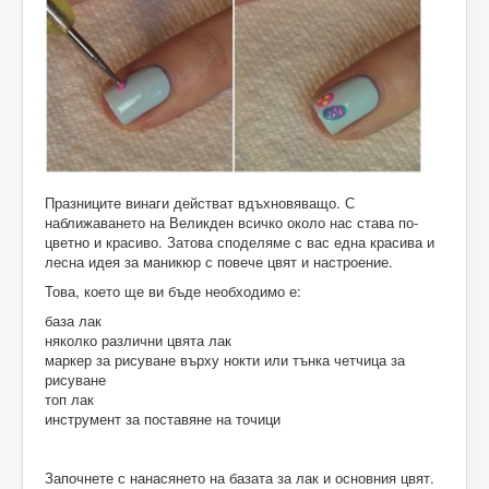
Празниците винаги действат вдъхновяващо. С
наближаването на Великден всичко около нас става по-
цветно и красиво. Затова споделяме с вас една красива и
лесна идея за маникюр с повече цвят и настроение.
Това, което ще ви бъде необходимо е:
база лак
няколко различни цвята лак
маркер за рисуване върху нокти или тънка четчица за
рисуване
топ лак
инструмент за поставяне на точици
Започнете с нанасянето на базата за лак и основния цвят.