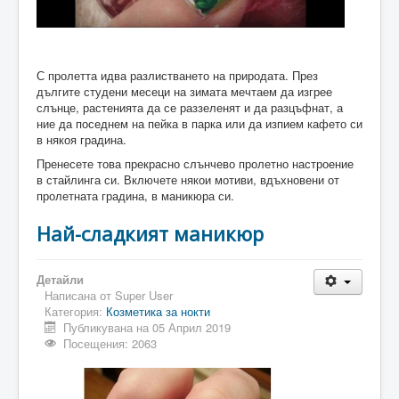
С пролетта идва разлистването на природата. През
дългите студени месеци на зимата мечтаем да изгрее
слънце, растенията да се раззеленят и да разцъфнат, а
ние да поседнем на пейка в парка или да изпием кафето си
в някоя градина.
Пренесете това прекрасно слънчево пролетно настроение
в стайлинга си. Включете някои мотиви, вдъхновени от
пролетната градина, в маникюра си.
Най-сладкият маникюр
Детайли
Написана от
Super User
Категория:
Козметика за нокти
Публикувана на 05 Април 2019
Посещения: 2063